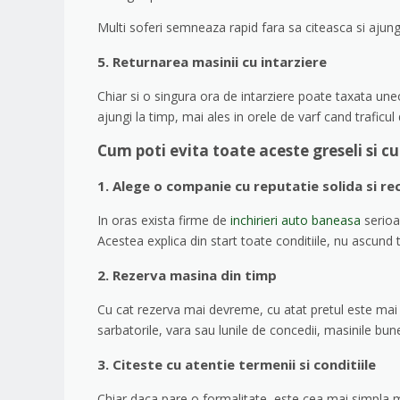
Multi soferi semneaza rapid fara sa citeasca si ajung 
5. Returnarea masinii cu intarziere
Chiar si o singura ora de intarziere poate taxata uneor
ajungi la timp, mai ales in orele de varf cand traficul
Cum poti evita toate aceste greseli si c
1. Alege o companie cu reputatie solida si rec
In oras exista firme de
inchirieri auto baneasa
serioa
Acestea explica din start toate conditiile, nu ascund
2. Rezerva masina din timp
Cu cat rezerva mai devreme, cu atat pretul este mai 
sarbatorile, vara sau lunile de concedii, masinile bun
3. Citeste cu atentie termenii si conditiile
Chiar daca pare o formalitate, este cea mai simpla 