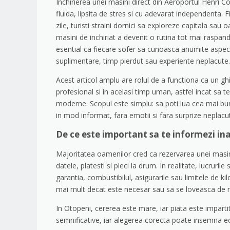
Inchirierea unei masini direct din Aeroportul Henri C
fluida, lipsita de stres si cu adevarat independenta.
zile, turisti straini dornici sa exploreze capitala sa
masini de inchiriat a devenit o rutina tot mai raspand
esential ca fiecare sofer sa cunoasca anumite aspect
suplimentare, timp pierdut sau experiente neplacute.
Acest articol amplu are rolul de a functiona ca un ghid
profesional si in acelasi timp uman, astfel incat sa te
moderne. Scopul este simplu: sa poti lua cea mai bu
in mod informat, fara emotii si fara surprize neplacu
De ce este important sa te informezi ina
Majoritatea oamenilor cred ca rezervarea unei masin
datele, platesti si pleci la drum. In realitate, lucruril
garantia, combustibilul, asigurarile sau limitele de 
mai mult decat este necesar sau sa se loveasca de re
In Otopeni, cererea este mare, iar piata este impartit
semnificative, iar alegerea corecta poate insemna ec