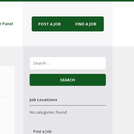
r Panel
POST A JOB
FIND A JOB
Job Locations
No categories found.
Post a Job