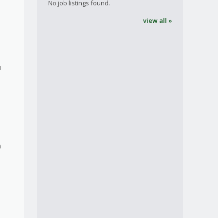
No job listings found.
view all »
u
n