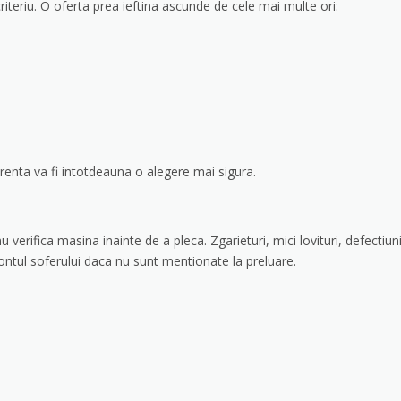
criteriu. O oferta prea ieftina ascunde de cele mai multe ori:
arenta va fi intotdeauna o alegere mai sigura.
verifica masina inainte de a pleca. Zgarieturi, mici lovituri, defectiun
 contul soferului daca nu sunt mentionate la preluare.