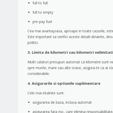
full to full
full to empty
pre-pay fuel
Cea mai avantajoasa, aproape in toate cazurile, este fu
Este important sa verifici aceste detalii dinainte, 
politici.
3. Limita de kilometri sau kilometri nelimitat
Multi calatori presupun automat ca kilometrii sunt ne
spre munte, mare sau alte orase, asigura-te ca ai cla
considerabile.
4. Asigurarile si optiunile suplimentare
Cele mai intalnite sunt:
asigurarea de baza, inclusa automat
asigurarea fara risc, care elimina responsabilitate