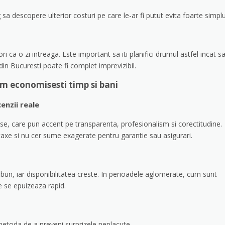
sa descopere ulterior costuri pe care le-ar fi putut evita foarte simplu
i ca o zi intreaga. Este important sa iti planifici drumul astfel incat s
 din Bucuresti poate fi complet imprevizibil.
um economisesti timp si bani
enzii reale
se, care pun accent pe transparenta, profesionalism si corectitudine.
 taxe si nu cer sume exagerate pentru garantie sau asigurari.
bun, iar disponibilitatea creste. In perioadele aglomerate, cum sunt
e se epuizeaza rapid.
metoda de a preveni surprizele neplacute.