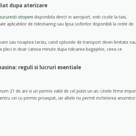
iat dupa aterizare
 bucuresti otopeni
disponibila direct in aeroport, eviti cozile la taxi,
e aplicatiilor de ridesharing sau lipsa soferilor disponibili la orele de
toare sau noaptea tarziu, cand optiunile de transport devin limitate sa
sa pleci in doar cateva minute dupa ridicarea bagajelor, ceea ce
masina: reguli si lucruri esentiale
mum 21 de ani si un permis valid de cel putin un an. Unele firme impu
pentru cei cu permis proaspat, iar altele nu permit inchirierea anumitor