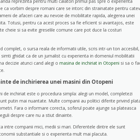
oanda reprezinta pentru multi calatori primul pas spre o experienta
 Fie ca vorbim despre romani care se intorc din strainatate pentru cate
u oameni de afaceri care au nevoie de mobilitate rapida, alegerea unei
ita. Totusi, pentru ca acest proces sa fie eficient si avantajos, este
e cheie si sa evite greselile comune care pot duce la costuri
 complet, o sursa reala de informatii utile, scris intr-un ton accesibil,
 simti ghidat ca de un jurnalist cu experienta in domeniul mobilitatii
na decizie atunci cand alegi o
masina de inchiriat in Otopeni
si sa o fa
te.
inte de inchirierea unei masini din Otopeni
i de inchiriat este o procedura simpla: alegi un model, completezi
e sunt putin mai nuantate. Multe companii au politici diferite privind plat
kilometri. Fara o informare corecta, soferul poate ajunge sa plateasca
guli despre care nu a stiut dinainte.
a intre companii mici, medii si mari. Diferentele dintre ele sunt
onomii substantiale si o experienta mult mai placuta.