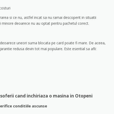
costuri
ea si ce nu, astfel incat sa nu ramai descoperit in situatii
ii minore deoarece nu au optat pentru pachetul corect.
i, deoarece uneori suma blocata pe card poate fi mare. De aceea,
rantie redusa devin tot mai populare. Este esential sa afli:
c soferii cand inchiriaza o masina in Otopeni
verifice conditiile ascunse