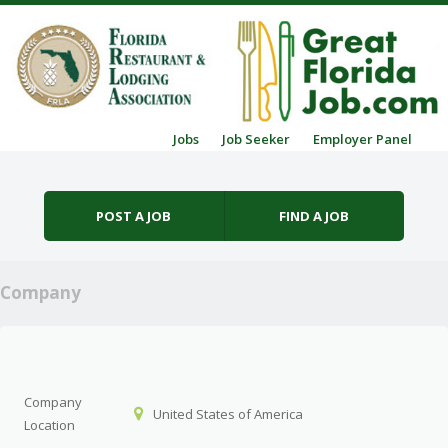
Skip to content
Jobs
Job Seeker
Employer Panel
Menu
POST A JOB
FIND A JOB
Company
Company
United States of America
Location