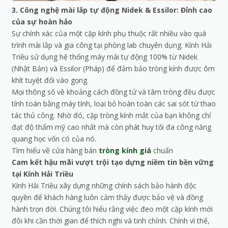
3. Công nghệ mài lắp tự động Nidek & Essilor: Đỉnh cao
của sự hoàn hảo
Sự chính xác của một cặp kính phụ thuộc rất nhiều vào quá
trình mài lắp và gia công tại phòng lab chuyên dụng. Kính Hải
Triều sử dụng hệ thống máy mài tự động 100% từ Nidek
(Nhật Bản) và Essilor (Pháp) để đảm bảo tròng kính được ôm
khít tuyệt đối vào gọng.
Mọi thông số về khoảng cách đồng tử và tâm tròng đều được
tính toán bằng máy tính, loại bỏ hoàn toàn các sai sót từ thao
tác thủ công. Nhờ đó, cặp tròng kính mắt của bạn không chỉ
đạt độ thẩm mỹ cao nhất mà còn phát huy tối đa công năng
quang học vốn có của nó.
Tìm hiểu về cửa hàng bán
tròng kính giá
chuẩn
Cam kết hậu mãi vượt trội tạo dựng niềm tin bền vững
tại Kính Hải Triều
Kính Hải Triều xây dựng những chính sách bảo hành độc
quyền để khách hàng luôn cảm thấy được bảo vệ và đồng
hành trọn đời. Chúng tôi hiểu rằng việc đeo một cặp kính mới
đôi khi cần thời gian để thích nghi và tinh chỉnh. Chính vì thế,