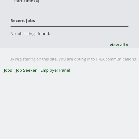
Part-time (0)
Recent Jobs
No job listings found.
view all »
By registering on this site, you are opting in to FRLA communications.
Jobs
Job Seeker
Employer Panel