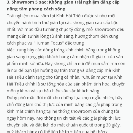
3. Showroom 5 sao: Không gian trải nghiệm đẳng cấp
nâng tầm phong cách sống
Trải nghiệm mua sắm tại Kính Hải Triều được ví như một
chuyến hành trình thư giãn tại các không gian cao cấp bậc
nhất. Với mức đầu tư hàng chục tỷ đồng, mỗi showroom đều
mang đến sự hài lòng từ ánh sáng, hương thơm đến cung
cách phục vụ "Human Focus" đặc trưng.
Việc trưng bày các dòng tròng kính chính hãng trong không
gian sang trọng giúp khách hàng cảm nhận rõ giá trị của sản
phẩm mình sở hữu. Đây không chỉ là nơi để mua sắm mà còn
là nơi để bạn tận hưởng sự trân trọng và đẳng cấp mà Kính
Hải Triều dành tặng cho từng cá nhân. "Chuẩn mực" tại Kính
Hải Triều chính là sự tổng hòa của sản phẩm tinh hoa, chuyên
môn y khoa và sự thấu hiểu sâu sắc khách hàng.
Đừng phó mặc đôi mắt cho những lựa chọn ngẫu nhiên, hãy
chủ động làm chủ thị lực của mình bằng các giải pháp tròng
kính mắt chính hãng tại hệ thống showroom của chúng tôi
ngay hôm nay. Mọi thông tin chi tiết về các giải pháp thị lực
chuyên sâu và đặt lịch đo mắt chuẩn quốc tế trong 30 giây,
quý khách hàng có thể liên hệ trực tiếp qua hệ thống