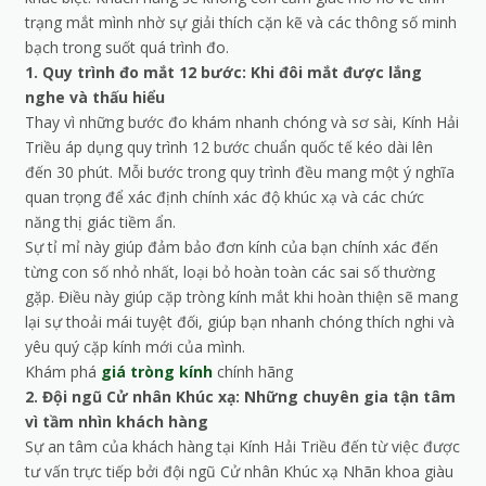
trạng mắt mình nhờ sự giải thích cặn kẽ và các thông số minh
bạch trong suốt quá trình đo.
1. Quy trình đo mắt 12 bước: Khi đôi mắt được lắng
nghe và thấu hiểu
Thay vì những bước đo khám nhanh chóng và sơ sài, Kính Hải
Triều áp dụng quy trình 12 bước chuẩn quốc tế kéo dài lên
đến 30 phút. Mỗi bước trong quy trình đều mang một ý nghĩa
quan trọng để xác định chính xác độ khúc xạ và các chức
năng thị giác tiềm ẩn.
Sự tỉ mỉ này giúp đảm bảo đơn kính của bạn chính xác đến
từng con số nhỏ nhất, loại bỏ hoàn toàn các sai số thường
gặp. Điều này giúp cặp tròng kính mắt khi hoàn thiện sẽ mang
lại sự thoải mái tuyệt đối, giúp bạn nhanh chóng thích nghi và
yêu quý cặp kính mới của mình.
Khám phá
giá tròng kính
chính hãng
2. Đội ngũ Cử nhân Khúc xạ: Những chuyên gia tận tâm
vì tầm nhìn khách hàng
Sự an tâm của khách hàng tại Kính Hải Triều đến từ việc được
tư vấn trực tiếp bởi đội ngũ Cử nhân Khúc xạ Nhãn khoa giàu